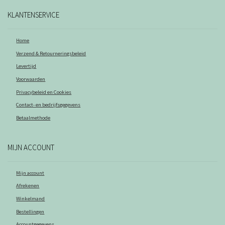
KLANTENSERVICE
Home
Verzend & Retourneringsbeleid
Levertijd
Voorwaarden
Privacybeleid en Cookies
Contact- en bedrijfsgegevens
Betaalmethode
MIJN ACCOUNT
Mijn account
Afrekenen
Winkelmand
Bestellingen
Accountgegevens