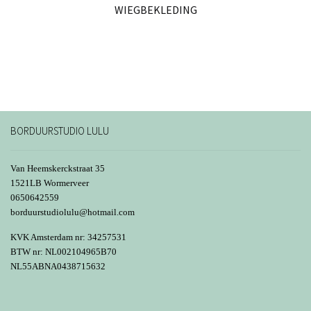
WIEGBEKLEDING
BORDUURSTUDIO LULU
Van Heemskerckstraat 35
1521LB Wormerveer
0650642559
borduurstudiolulu@hotmail.com
KVK Amsterdam nr: 34257531
BTW nr: NL002104965B70
NL55ABNA0438715632