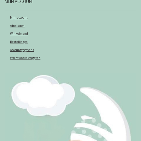
MIJN ACCOUNT
Mijn account
Afrekenen
Winkelmand
Bestellingen
Accountgegevens
Wachtwoord vergeten