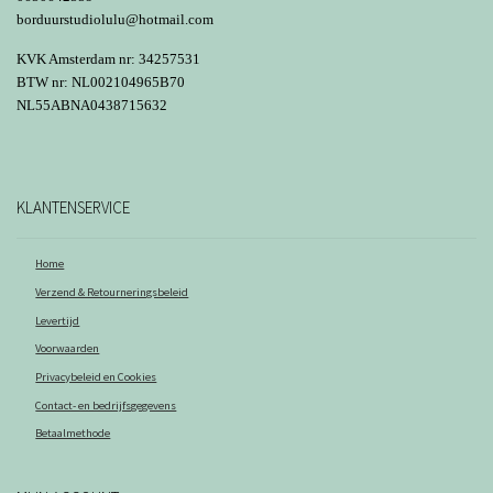
borduurstudiolulu@hotmail.com
KVK Amsterdam nr: 34257531
BTW nr: NL002104965B70
NL55ABNA0438715632
KLANTENSERVICE
Home
Verzend & Retourneringsbeleid
Levertijd
Voorwaarden
Privacybeleid en Cookies
Contact- en bedrijfsgegevens
Betaalmethode