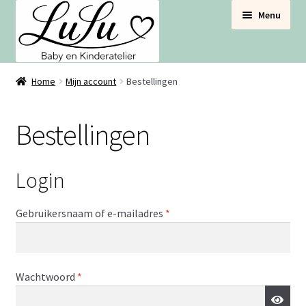
Ga
Ga
Menu
door
naar
naar
de
navigatie
inhoud
BABYNESTJES
Home
Mijn account
Bestellingen
VOOR DE BABYBOX
Bestellingen
VOOR DE BABYKAMER
Login
SETS VOORDEEL
Vereist
Gebruikersnaam of e-mailadres
*
Vereist
Wachtwoord
*