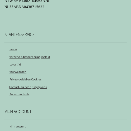
BTW nr: NL002104965B70
NL55ABNA0438715632
KLANTENSERVICE
Home
Verzend & Retourneringsbeleid
Levertijd
Voorwaarden
Privacybeleid en Cookies
Contact- en bedrijfsgegevens
Betaalmethode
MIJN ACCOUNT
Mijn account