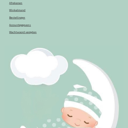
Afrekenen
Winkelmand
Bestellingen
Accountgegevens
Wachtwoord vergeten