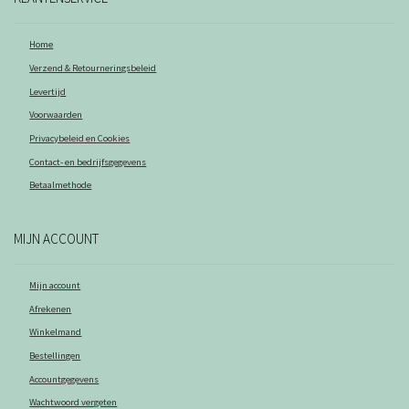
Home
Verzend & Retourneringsbeleid
Levertijd
Voorwaarden
Privacybeleid en Cookies
Contact- en bedrijfsgegevens
Betaalmethode
MIJN ACCOUNT
Mijn account
Afrekenen
Winkelmand
Bestellingen
Accountgegevens
Wachtwoord vergeten