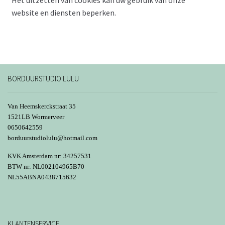
website en diensten beperken.
BORDUURSTUDIO LULU
Van Heemskerckstraat 35
1521LB Wormerveer
0650642559
borduurstudiolulu@hotmail.com
KVK Amsterdam nr: 34257531
BTW nr: NL002104965B70
NL55ABNA0438715632
KLANTENSERVICE