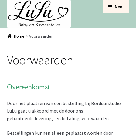
Ga
Ga
Menu
door
naar
naar
de
navigatie
inhoud
BABYNESTJES
Home
Voorwaarden
VOOR DE BABYBOX
Voorwaarden
VOOR DE BABYKAMER
SETS VOORDEEL
Overeenkomst
Door het plaatsen van een bestelling bij Borduurstudio
LuLu gaat u akkoord met de door ons
gehanteerde levering,- en betalingsvoorwaarden.
Bestellingen kunnen alleen geplaatst worden door