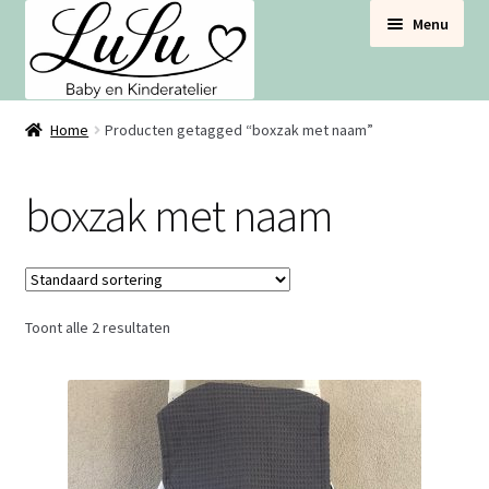
Ga
Ga
Menu
door
naar
naar
de
navigatie
inhoud
BABYNESTJES
Home
Producten getagged “boxzak met naam”
VOOR DE BABYBOX
boxzak met naam
VOOR DE BABYKAMER
SETS VOORDEEL
Toont alle 2 resultaten