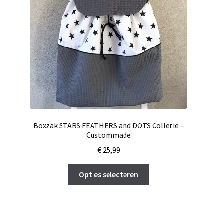
Boxzak STARS FEATHERS and DOTS Colletie –
Custommade
€
25,99
Dit
Opties selecteren
product
heeft
meerdere