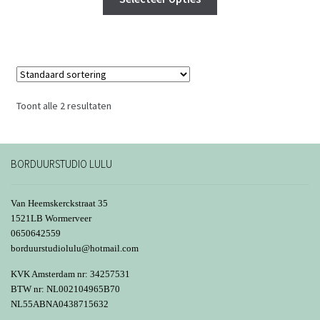
product
heeft
meerdere
variaties.
Deze
optie
Toont alle 2 resultaten
kan
gekozen
worden
BORDUURSTUDIO LULU
op
de
Van Heemskerckstraat 35
productpagina
1521LB Wormerveer
0650642559
borduurstudiolulu@hotmail.com
KVK Amsterdam nr: 34257531
BTW nr: NL002104965B70
NL55ABNA0438715632