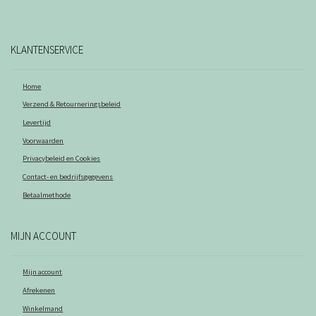
KLANTENSERVICE
Home
Verzend & Retourneringsbeleid
Levertijd
Voorwaarden
Privacybeleid en Cookies
Contact- en bedrijfsgegevens
Betaalmethode
MIJN ACCOUNT
Mijn account
Afrekenen
Winkelmand