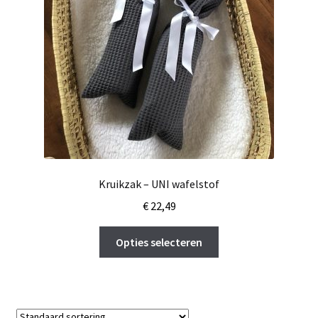
Kruikzak – UNI wafelstof
€
22,49
Dit
Opties selecteren
product
heeft
meerdere
variaties.