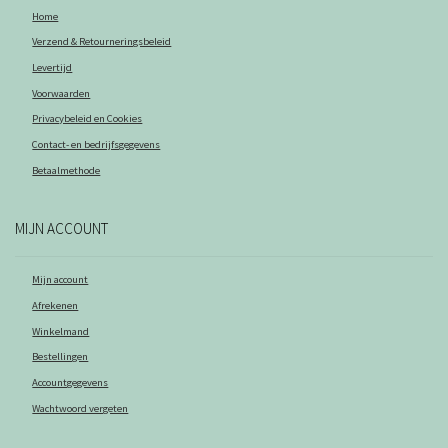
Home
Verzend & Retourneringsbeleid
Levertijd
Voorwaarden
Privacybeleid en Cookies
Contact- en bedrijfsgegevens
Betaalmethode
MIJN ACCOUNT
Mijn account
Afrekenen
Winkelmand
Bestellingen
Accountgegevens
Wachtwoord vergeten