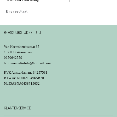
Deze
optie
Enig resultaat
kan
gekozen
worden
BORDUURSTUDIO LULU
op
de
Van Heemskerckstraat 35
productpagina
1521LB Wormerveer
0650642559
borduurstudiolulu@hotmail.com
KVK Amsterdam nr: 34257531
BTW nr: NL002104965B70
NL55ABNA0438715632
KLANTENSERVICE