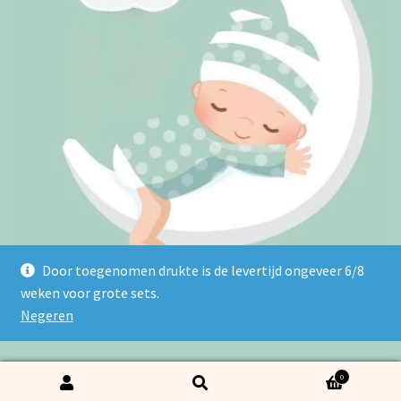
Door toegenomen drukte is de levertijd ongeveer 6/8
weken voor grote sets.
Negeren
© 2026 Borduurstudio Lulu - Powered and maintained by
winkeltjes.net
0
Zoeken naar:
Zoeken