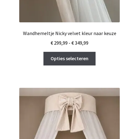
Wandhemeltje Nicky velvet kleur naar keuze
Prijsklasse:
€
299,99
-
€
349,99
€ 299,99
Dit
tot
Opties selecteren
product
€ 349,99
heeft
meerdere
variaties.
Deze
optie
kan
gekozen
worden
op