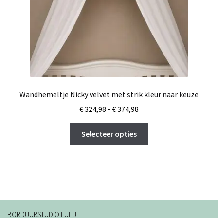
de
productpagina
Wandhemeltje Nicky velvet met strik kleur naar keuze
Prijsklasse:
€
324,98
-
€
374,98
€ 324,98
Dit
tot
Selecteer opties
product
€ 374,98
heeft
meerdere
variaties.
Deze
optie
kan
BORDUURSTUDIO LULU