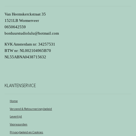
gekozen
worden
Van Heemskerckstraat 35
op
1521LB Wormerveer
0650642559
de
borduurstudiolulu@hotmail.com
productpagina
KVK Amsterdam nr: 34257531
BTW nr: NL002104965B70
NL55ABNA0438715632
KLANTENSERVICE
Home
Verzend & Retourneringsbeleid
Levertijd
Voorwaarden
Privacybeleid en Cookies