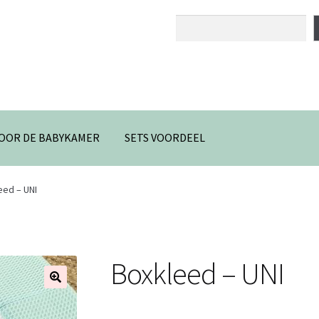
Zoeken
OOR DE BABYKAMER
SETS VOORDEEL
eed – UNI
Boxkleed – UNI
🔍