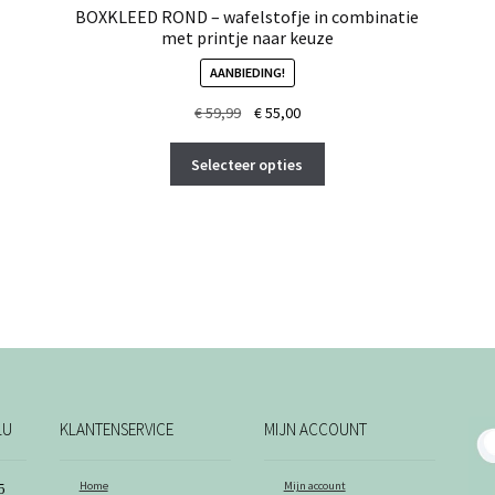
BOXKLEED ROND – wafelstofje in combinatie
met printje naar keuze
AANBIEDING!
Oorspronkelijke
Huidige
€
59,99
€
55,00
prijs
prijs
Dit
was:
is:
Selecteer opties
product
€ 59,99.
€ 55,00.
heeft
meerdere
variaties.
Deze
optie
kan
gekozen
worden
na
op
de
LU
KLANTENSERVICE
MIJN ACCOUNT
productpagina
Home
Mijn account
5