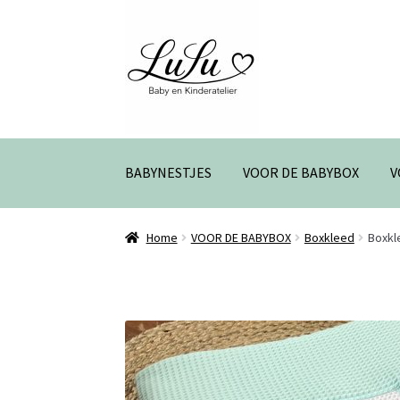
Ga
Ga
door
naar
BABYNESTJES
VOOR DE BABYBOX
V
naar
de
navigatie
inhoud
Home
VOOR DE BABYBOX
Boxkleed
Boxkl