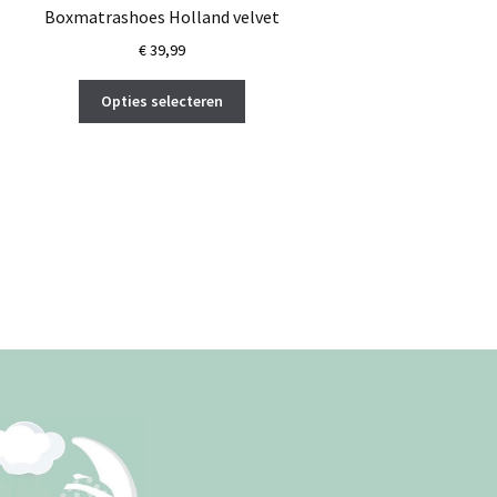
Boxmatrashoes Holland velvet
€
39,99
Dit
Opties selecteren
product
heeft
meerdere
variaties.
Deze
optie
kan
gekozen
worden
op
de
productpagina