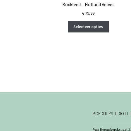
Boxkleed – Holland Velvet
€
79,99
Dit
Selecteer opties
product
heeft
meerdere
variaties.
Deze
optie
kan
gekozen
worden
op
de
productpagi
BORDUURSTUDIO LU
Van Heemskerckstraat 3