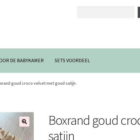
Zoeken
OOR DE BABYKAMER
SETS VOORDEEL
xrand goud croco velvet met goud satijn
Boxrand goud croc
🔍
satijn