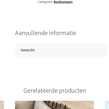
met
Categorie:
Boxbumpers
goud
satijn
aantal
Aanvullende informatie
Gewicht
Gerelateerde producten