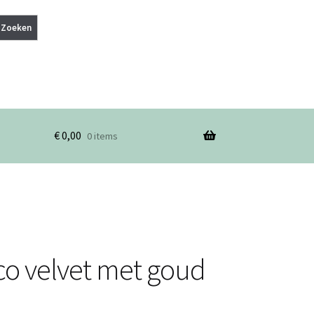
Zoeken
€
0,00
0 items
o velvet met goud