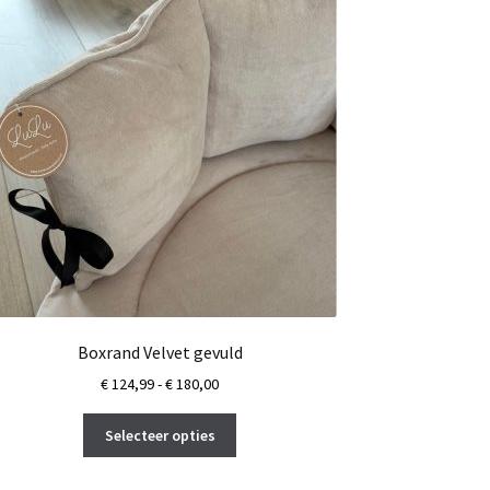
Boxrand Velvet gevuld
Prijsklasse:
€
124,99
-
€
180,00
€ 124,99
Dit
tot
Selecteer opties
product
€ 180,00
heeft