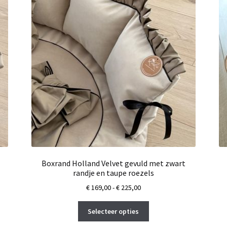
Boxrand Holland Velvet gevuld met zwart
randje en taupe roezels
Prijsklasse:
€
169,00
-
€
225,00
€ 169,00
Dit
tot
Selecteer opties
product
€ 225,00