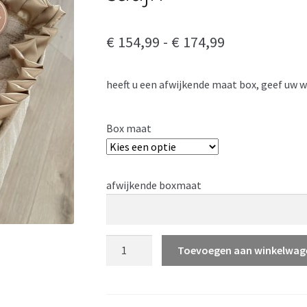
Prijsklasse:
€
154,99
-
€
174,99
€ 154,99
heeft u een afwijkende maat box, geef uw
tot
€ 174,99
Box maat
afwijkende boxmaat
Boxrand
Toevoegen aan winkelwag
goud
croco
velvet