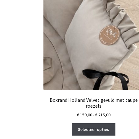
Boxrand Holland Velvet gevuld met taupe
roezels
Prijsklasse:
€
159,00
-
€
215,00
€ 159,00
Dit
tot
Selecteer opties
product
€ 215,00