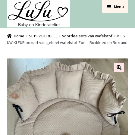
Ga
Ga
Menu
door
naar
naar
de
navigatie
inhoud
BABYNESTJES
Home
SETS VOORDEEL
Voordeelsets van wafelstof
KIES
UW KLEUR boxset van geheel wafelstof Zoë – Boxkleed en Boxrand
VOOR DE BABYBOX
VOOR DE BABYKAMER
🔍
SETS VOORDEEL