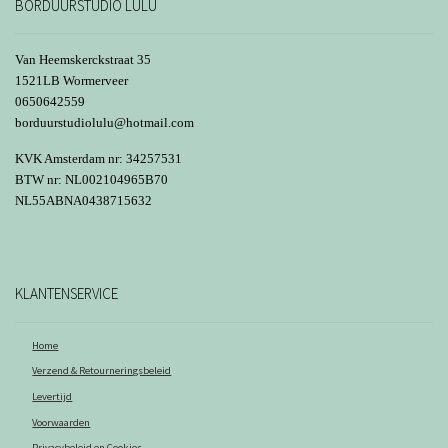
kan
BORDUURSTUDIO LULU
gekozen
worden
Van Heemskerckstraat 35
op
1521LB Wormerveer
0650642559
de
borduurstudiolulu@hotmail.com
productpagina
KVK Amsterdam nr: 34257531
BTW nr: NL002104965B70
NL55ABNA0438715632
KLANTENSERVICE
Home
Verzend & Retourneringsbeleid
Levertijd
Voorwaarden
Privacybeleid en Cookies