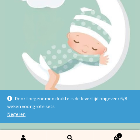
Door toegenomen drukte is de levertijd ongeveer 6/8
weken voor grote sets.
Negeren
© 2026 Borduurstudio Lulu - Powered and maintained by
winkeltjes.net
0
Zoeken naar:
Zoeken