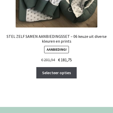
STEL ZELF SAMEN AANBIEDINGSSET – 06 keuze uit diverse
kleuren en prints
AANBIEDING!
Oorspronkelijke
Huidige
€
201,94
€
181,75
prijs
prijs
Dit
was:
is:
Selecteer opties
product
€ 201,94.
€ 181,75.
heeft
meerdere
variaties.
Deze
optie