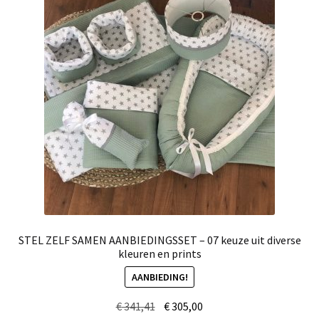
STEL ZELF SAMEN AANBIEDINGSSET – 07 keuze uit diverse
kleuren en prints
AANBIEDING!
Oorspronkelijke
Huidige
€
341,41
€
305,00