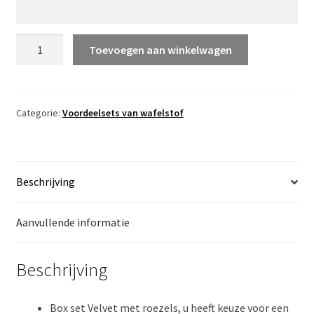
KIES
Toevoegen aan winkelwagen
UW
KLEUR
boxset
van
Categorie:
Voordeelsets van wafelstof
geheel
wafelstof
Zoë
Beschrijving
-
Boxkleed
en
Aanvullende informatie
Boxrand
aantal
Beschrijving
Box set Velvet met roezels, u heeft keuze voor een