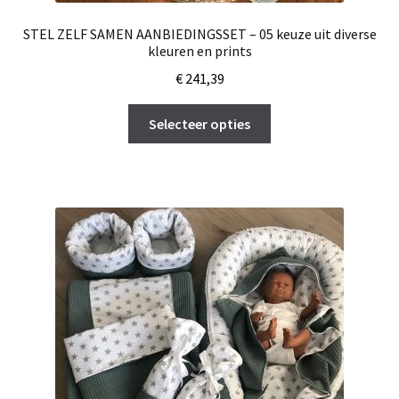
STEL ZELF SAMEN AANBIEDINGSSET – 05 keuze uit diverse
kleuren en prints
€
241,39
Dit
Selecteer opties
product
heeft
meerdere
variaties.
Deze
optie
kan
gekozen
worden
op
de
productpagina