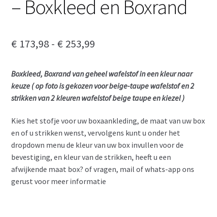
– Boxkleed en Boxrand
Prijsklasse:
€
173,98
-
€
253,99
€ 173,98
Boxkleed, Boxrand van geheel wafelstof in een kleur naar
tot
keuze ( op foto is gekozen voor beige-taupe wafelstof en 2
€ 253,99
strikken van 2 kleuren wafelstof beige taupe en kiezel )
Kies het stofje voor uw boxaankleding, de maat van uw box
en of u strikken wenst, vervolgens kunt u onder het
dropdown menu de kleur van uw box invullen voor de
bevestiging, en kleur van de strikken, heeft u een
afwijkende maat box? of vragen, mail of whats-app ons
gerust voor meer informatie