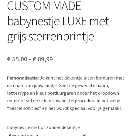
CUSTOM MADE
babynestje LUXE met
grijs sterrenprintje
Prijsklasse:
€
55,00
-
€
89,99
€ 55,00
Personalisatie:
Je kunt het dekentje laten borduren met
tot
de naam van jouw kindje. Geef de gewenste naam,
€ 89,99
lettertype en kleur borduurgaren onder het dropdown
menu of vul deze in na uw bestelprocedure in het vakje
“bestelnotities” en het wordt speciaal voor je gemaakt.
babynestje met of zonder dekentje