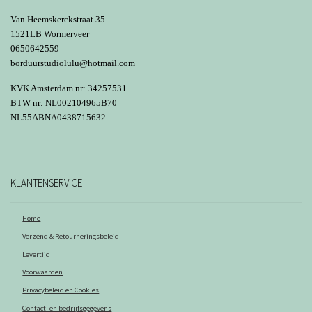
worden
Van Heemskerckstraat 35
op
1521LB Wormerveer
0650642559
de
borduurstudiolulu@hotmail.com
productpagina
KVK Amsterdam nr: 34257531
BTW nr: NL002104965B70
NL55ABNA0438715632
KLANTENSERVICE
Home
Verzend & Retourneringsbeleid
Levertijd
Voorwaarden
Privacybeleid en Cookies
Contact- en bedrijfsgegevens