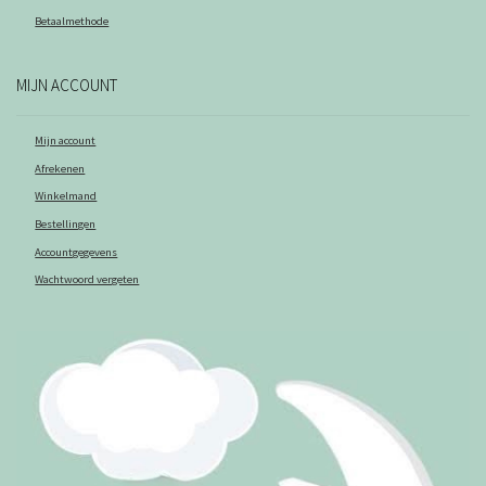
Betaalmethode
MIJN ACCOUNT
Mijn account
Afrekenen
Winkelmand
Bestellingen
Accountgegevens
Wachtwoord vergeten