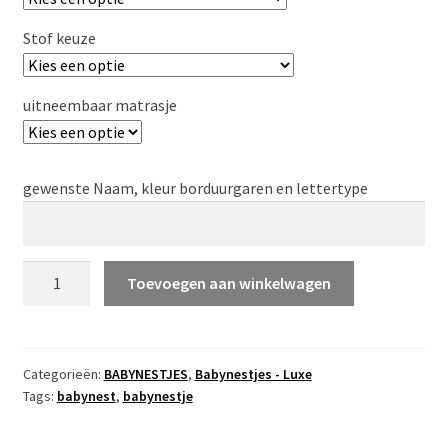
Stof keuze
uitneembaar matrasje
gewenste Naam, kleur borduurgaren en lettertype
CUSTOM
Toevoegen aan winkelwagen
MADE
babynestje
LUXE
met
Categorieën:
BABYNESTJES
,
Babynestjes - Luxe
Tags:
babynest
,
babynestje
grijs
sterrenprintje
aantal