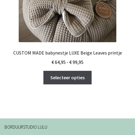
productpagina
CUSTOM MADE babynestje LUXE Beige Leaves printje
Prijsklasse:
€
64,95
-
€
99,95
€ 64,95
Dit
tot
Selecteer opties
product
€ 99,95
heeft
meerdere
variaties.
Deze
optie
kan
BORDUURSTUDIO LULU
gekozen