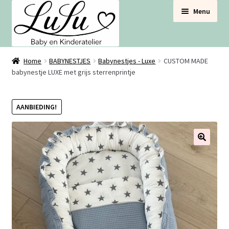
Ga
Ga
Menu
door
naar
naar
de
navigatie
inhoud
BABYNESTJES
Home
BABYNESTJES
Babynestjes - Luxe
CUSTOM MADE
babynestje LUXE met grijs sterrenprintje
VOOR DE BABYBOX
AANBIEDING!
VOOR DE BABYKAMER
SETS VOORDEEL
🔍