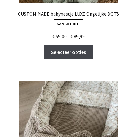
CUSTOM MADE babynestje LUXE Ongelijke DOTS
AANBIEDING!
Prijsklasse:
€
55,00
-
€
89,99
€ 55,00
Dit
tot
Selecteer opties
product
€ 89,99
heeft
meerdere
variaties.
Deze
optie
kan
gekozen
worden
op
de