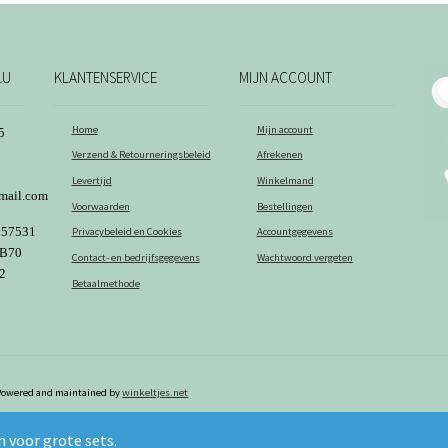
op
de
na
productpagina
LU
KLANTENSERVICE
MIJN ACCOUNT
Home
Mijn account
5
Verzend & Retourneringsbeleid
Afrekenen
Levertijd
Winkelmand
mail.com
Voorwaarden
Bestellingen
257531
Privacybeleid en Cookies
Accountgegevens
5B70
Contact- en bedrijfsgegevens
Wachtwoord vergeten
2
Betaalmethode
 Powered and maintained by
winkeltjes.net
 voor grote sets.