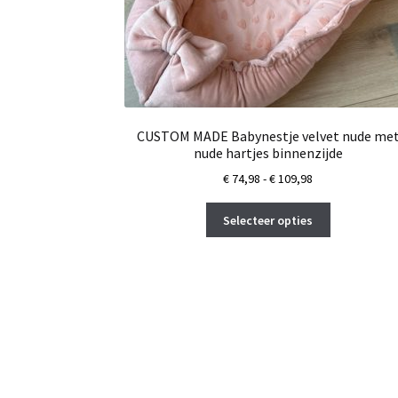
CUSTOM MADE Babynestje velvet nude me
nude hartjes binnenzijde
Prijsklasse:
€
74,98
-
€
109,98
€ 74,98
Dit
tot
Selecteer opties
product
€ 109,98
heeft
meerdere
variaties.
Deze
optie
kan
gekozen
worden