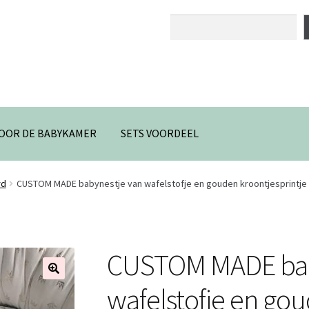
Zoeken
OOR DE BABYKAMER
SETS VOORDEEL
rd
CUSTOM MADE babynestje van wafelstofje en gouden kroontjesprintje
CUSTOM MADE bab
🔍
wafelstofje en go