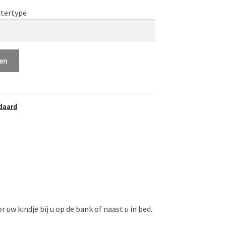
ttertype
en
daard
 uw kindje bij u op de bank of naast u in bed.