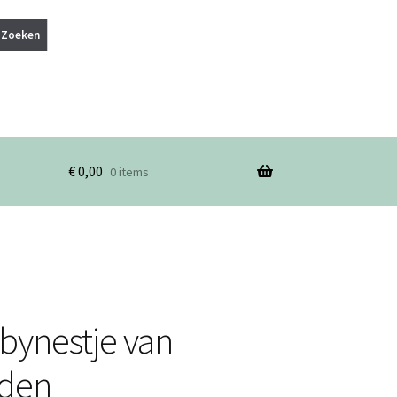
Zoeken
€
0,00
0 items
ynestje van
uden