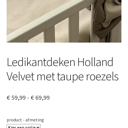
Ledikantdeken Holland
Velvet met taupe roezels
Prijsklasse:
€
59,99
-
€
69,99
€ 59,99
tot
product - afmeting
€ 69,99