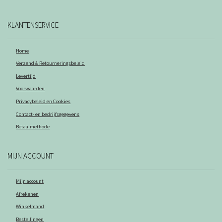
KLANTENSERVICE
Home
Verzend & Retourneringsbeleid
Levertijd
Voorwaarden
Privacybeleid en Cookies
Contact- en bedrijfsgegevens
Betaalmethode
MIJN ACCOUNT
Mijn account
Afrekenen
Winkelmand
Bestellingen