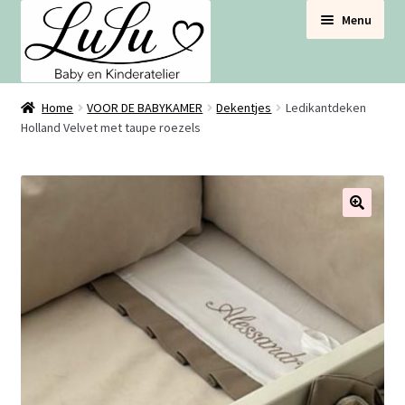
Ga
Ga
Menu
door
naar
naar
de
navigatie
inhoud
BABYNESTJES
Home
VOOR DE BABYKAMER
Dekentjes
Ledikantdeken
Holland Velvet met taupe roezels
VOOR DE BABYBOX
VOOR DE BABYKAMER
🔍
SETS VOORDEEL