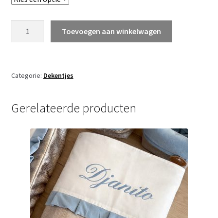
Ledikantdeken
Toevoegen aan winkelwagen
Holland
Velvet
met
taupe
Categorie:
Dekentjes
roezels
aantal
Gerelateerde producten