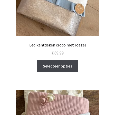
Ledikantdeken croco met roezel
€
69,99
Dit
Selecteer opties
product
heeft
meerdere
variaties.
Deze
optie
kan
gekozen