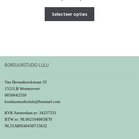
€ 19,99
Dit
tot
Selecteer opties
product
€ 22,95
heeft
meerdere
variaties.
Deze
optie
kan
BORDUURSTUDIO LULU
gekozen
worden
Van Heemskerckstraat 35
op
1521LB Wormerveer
0650642559
de
borduurstudiolulu@hotmail.com
productpagina
KVK Amsterdam nr: 34257531
BTW nr: NL002104965B70
NL55ABNA0438715632