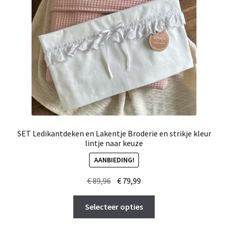
worden
op
de
productpagina
SET Ledikantdeken en Lakentje Broderie en strikje kleur
lintje naar keuze
AANBIEDING!
Oorspronkelijke
Huidige
€
89,96
€
79,99
prijs
prijs
Dit
was:
is:
Selecteer opties
product
€ 89,96.
€ 79,99.
heeft