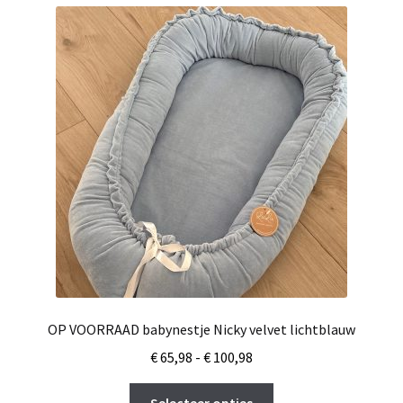
variaties.
Deze
optie
kan
gekozen
worden
op
de
productpagina
OP VOORRAAD babynestje Nicky velvet lichtblauw
Prijsklasse:
€
65,98
-
€
100,98
€ 65,98
Dit
tot
Selecteer opties