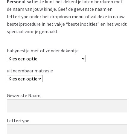
Personalisatie:
Je kunt het dekentje laten borduren met
tot
de naam van jouw kindje. Geef de gewenste naam en
€ 137,48
lettertype onder het dropdown menu of vul deze in na uw
bestelprocedure in het vakje “bestelnotities” en het wordt
speciaal voor je gemaakt.
babynestje met of zonder dekentje
uitneembaar matrasje
Gewenste Naam,
Lettertype