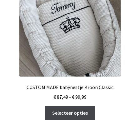
gekozen
worden
op
de
productpagina
CUSTOM MADE babynestje Kroon Classic
Prijsklasse:
€
87,49
-
€
99,99
€ 87,49
Dit
tot
Selecteer opties
product
€ 99,99
heeft
meerdere