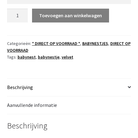
OP
Toevoegen aan winkelwagen
VOORRAAD
babynestje
beige
Holland
Categorieën:
* DIRECT OP VOORRAAD *
,
BABYNESTJES
,
DIRECT OP
VOORRAAD
en
Tags:
babynest
,
babynestje
,
velvet
taupe
roezel
aantal
Beschrijving
Aanvullende informatie
Beschrijving