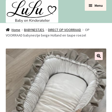
Ga
Ga
Menu
door
naar
naar
de
navigatie
inhoud
BABYNESTJES
Home
BABYNESTJES
DIRECT OP VOORRAAD
OP
VOORRAAD babynestje beige Holland en taupe roezel
VOOR DE BABYBOX
VOOR DE BABYKAMER
🔍
SETS VOORDEEL