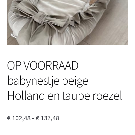
OP VOORRAAD
babynestje beige
Holland en taupe roezel
Prijsklasse:
€
102,48
-
€
137,48
€ 102,48