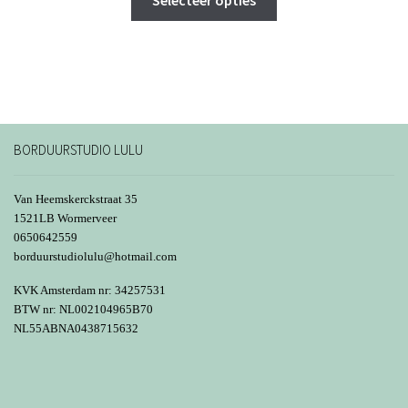
product
€ 100,98
heeft
meerdere
variaties.
Deze
optie
kan
BORDUURSTUDIO LULU
gekozen
worden
Van Heemskerckstraat 35
op
1521LB Wormerveer
0650642559
de
borduurstudiolulu@hotmail.com
productpagina
KVK Amsterdam nr: 34257531
BTW nr: NL002104965B70
NL55ABNA0438715632