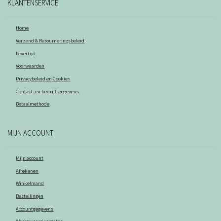
KLANTENSERVICE
Home
Verzend & Retourneringsbeleid
Levertijd
Voorwaarden
Privacybeleid en Cookies
Contact- en bedrijfsgegevens
Betaalmethode
MIJN ACCOUNT
Mijn account
Afrekenen
Winkelmand
Bestellingen
Accountgegevens