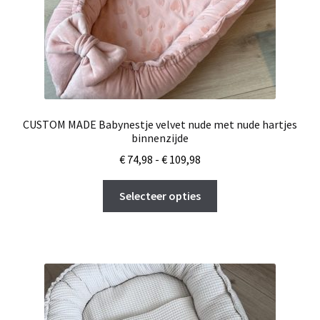
CUSTOM MADE Babynestje velvet nude met nude hartjes
binnenzijde
Prijsklasse:
€
74,98
-
€
109,98
€ 74,98
Dit
tot
Selecteer opties
product
€ 109,98
heeft
meerdere
variaties.
Deze
optie
kan