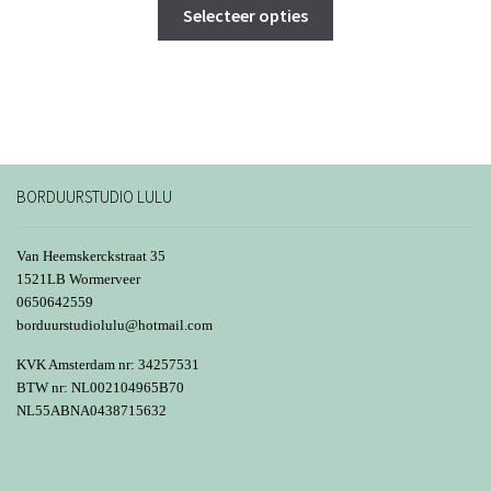
Dit
tot
Selecteer opties
product
€ 100,98
heeft
meerdere
variaties.
Deze
optie
kan
BORDUURSTUDIO LULU
gekozen
worden
Van Heemskerckstraat 35
op
1521LB Wormerveer
0650642559
de
borduurstudiolulu@hotmail.com
productpagina
KVK Amsterdam nr: 34257531
BTW nr: NL002104965B70
NL55ABNA0438715632