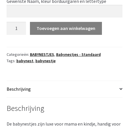
Gewenste Naam, kleur borduurgaren en lettertype
STEL
Toevoegen aan winkelwagen
ZELF
SAMEN
–
babynestje
Categorieën:
BABYNESTJES
,
Babynestjes - Standaard
Tags:
babynest
,
babynestje
wafelstofje
en
ongelijke
dots
Beschrijving
aantal
Beschrijving
De babynestjes zijn luxe voor mama en kindje, handig voor