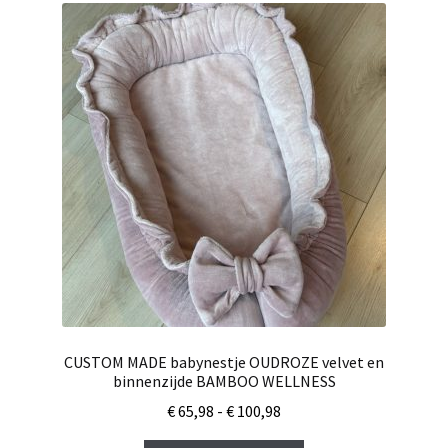
Deze
optie
kan
gekozen
worden
op
de
productpagina
CUSTOM MADE babynestje OUDROZE velvet en
binnenzijde BAMBOO WELLNESS
Prijsklasse:
€
65,98
-
€
100,98
€ 65,98