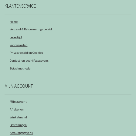
KLANTENSERVICE
Home
Verzend & Retourneringsbeleid
Levertijd
Voorwaarden
Privacybeleid en Cookies
Contact- en bedrijfsgegevens
Betaalmethode
MIJN ACCOUNT
Mijn account
Afrekenen
Winkelmand
Bestellingen
Accountgegevens