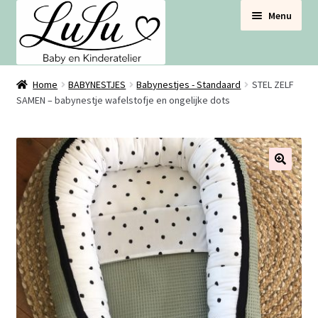
Ga
Ga
Menu
door
naar
naar
de
navigatie
inhoud
BABYNESTJES
Home
BABYNESTJES
Babynestjes - Standaard
STEL ZELF
SAMEN – babynestje wafelstofje en ongelijke dots
VOOR DE BABYBOX
VOOR DE BABYKAMER
🔍
SETS VOORDEEL