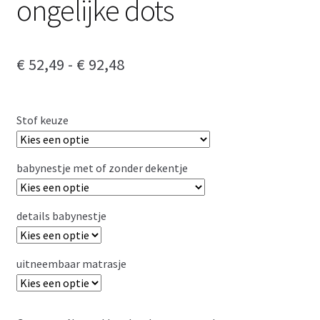
ongelijke dots
Prijsklasse:
€
52,49
-
€
92,48
€ 52,49
tot
Stof keuze
€ 92,48
babynestje met of zonder dekentje
details babynestje
uitneembaar matrasje