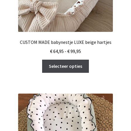
CUSTOM MADE babynestje LUXE beige hartjes
Prijsklasse:
€
64,95
-
€
99,95
€ 64,95
Dit
tot
Selecteer opties
product
€ 99,95
heeft
meerdere
variaties.
Deze
optie
kan
gekozen
worden