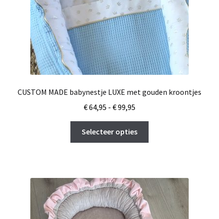
CUSTOM MADE babynestje LUXE met gouden kroontjes
Prijsklasse:
€
64,95
-
€
99,95
€ 64,95
Dit
tot
Selecteer opties
product
€ 99,95
heeft
meerdere
variaties.
Deze
optie
kan