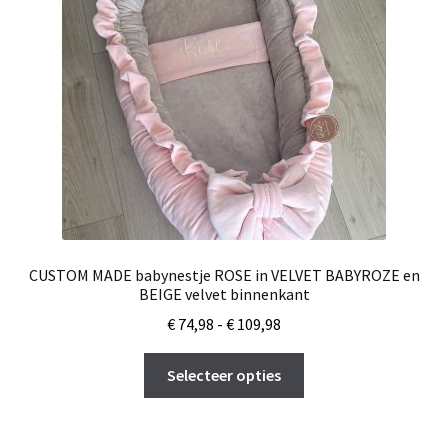
gekozen
worden
op
de
productpagina
CUSTOM MADE babynestje ROSE in VELVET BABYROZE en
BEIGE velvet binnenkant
Prijsklasse:
€
74,98
-
€
109,98
€ 74,98
Dit
tot
Selecteer opties
product
€ 109,98
heeft
meerdere