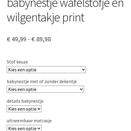
babynestje wafelstofje en
wilgentakje print
Prijsklasse:
€
49,99
-
€
89,98
€ 49,99
tot
Stof keuze
€ 89,98
babynestje met of zonder dekentje
details babynestje
uitneembaar matrasje