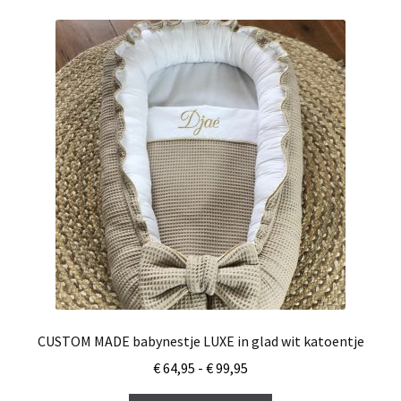
variaties.
Deze
optie
kan
gekozen
worden
op
de
productpagina
CUSTOM MADE babynestje LUXE in glad wit katoentje
Prijsklasse:
€
64,95
-
€
99,95
€ 64,95