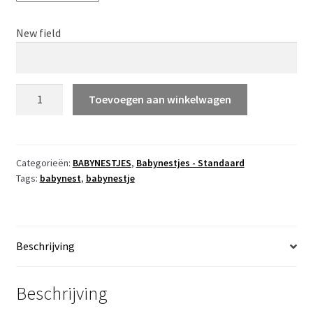
New field
STEL
Toevoegen aan winkelwagen
ZELF
SAMEN
-
babynestje
Categorieën:
BABYNESTJES
,
Babynestjes - Standaard
Tags:
babynest
,
babynestje
wafelstofje
en
wilgentakje
print
Beschrijving
aantal
Beschrijving