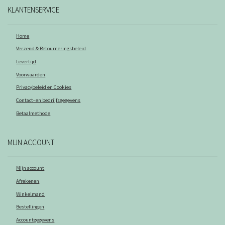
KLANTENSERVICE
Home
Verzend & Retourneringsbeleid
Levertijd
Voorwaarden
Privacybeleid en Cookies
Contact- en bedrijfsgegevens
Betaalmethode
MIJN ACCOUNT
Mijn account
Afrekenen
Winkelmand
Bestellingen
Accountgegevens