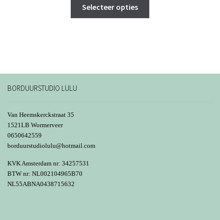
Dit
tot
Selecteer opties
product
€ 99,95
heeft
meerdere
variaties.
Deze
optie
kan
BORDUURSTUDIO LULU
gekozen
worden
Van Heemskerckstraat 35
op
1521LB Wormerveer
0650642559
de
borduurstudiolulu@hotmail.com
productpagina
KVK Amsterdam nr: 34257531
BTW nr: NL002104965B70
NL55ABNA0438715632