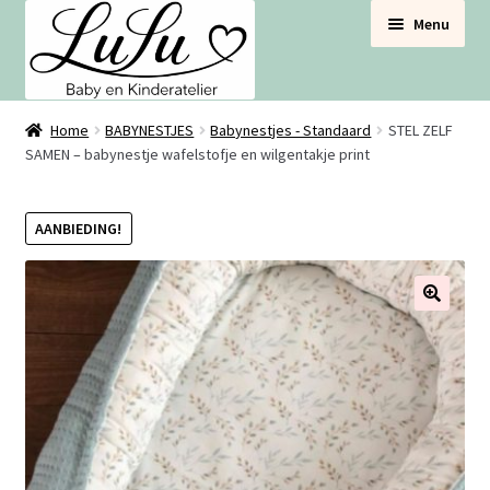
Ga
Ga
Menu
door
naar
naar
de
navigatie
inhoud
BABYNESTJES
Home
BABYNESTJES
Babynestjes - Standaard
STEL ZELF
SAMEN – babynestje wafelstofje en wilgentakje print
VOOR DE BABYBOX
AANBIEDING!
VOOR DE BABYKAMER
SETS VOORDEEL
🔍