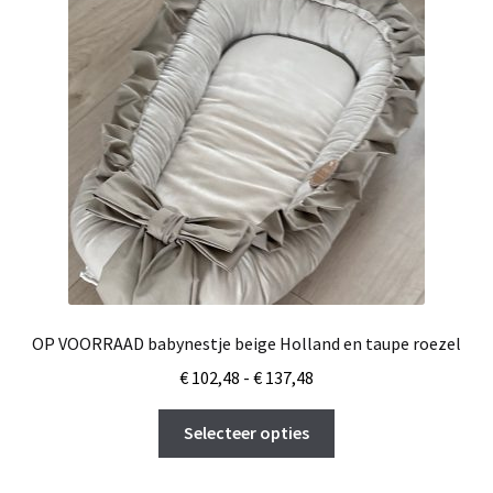
OP VOORRAAD babynestje beige Holland en taupe roezel
Prijsklasse:
€
102,48
-
€
137,48
€ 102,48
Dit
tot
Selecteer opties
product
€ 137,48
heeft