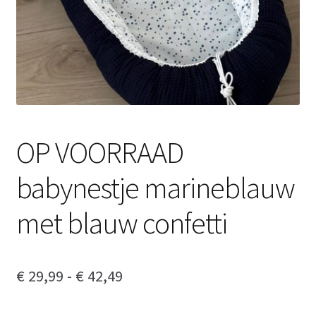
OP VOORRAAD
babynestje marineblauw
met blauw confetti
Prijsklasse:
€
29,99
-
€
42,49
€ 29,99