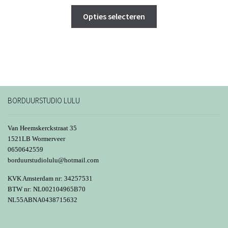
€ 29,99
Dit
tot
Opties selecteren
product
€ 42,49
heeft
meerdere
variaties.
Deze
optie
kan
BORDUURSTUDIO LULU
gekozen
worden
Van Heemskerckstraat 35
op
1521LB Wormerveer
0650642559
de
borduurstudiolulu@hotmail.com
productpagina
KVK Amsterdam nr: 34257531
BTW nr: NL002104965B70
NL55ABNA0438715632