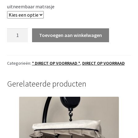
tot
uitneembaar matrasje
€ 42,49
OP
Toevoegen aan winkelwagen
VOORRAAD
babynestje
marineblauw
met
Categorieën:
* DIRECT OP VOORRAAD *
,
DIRECT OP VOORRAAD
blauw
confetti
Gerelateerde producten
aantal