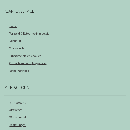
KLANTENSERVICE
Home
Verzend & Retourneringsbeleid
Levertijd
Voorwaarden
Privacybeleid en Cookies
Contact- en bedrijfsgegevens
Betaalmethode
MIJN ACCOUNT
Mijn account
Afrekenen
Winkelmand
Bestellingen