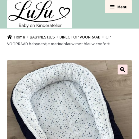
Ga
Ga
Menu
door
naar
naar
de
navigatie
inhoud
BABYNESTJES
Home
BABYNESTJES
DIRECT OP VOORRAAD
OP
VOORRAAD babynestje marineblauw met blauw confetti
VOOR DE BABYBOX
VOOR DE BABYKAMER
🔍
SETS VOORDEEL