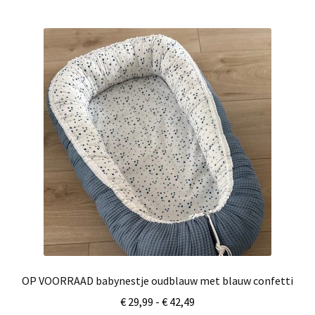
meerdere
variaties.
Deze
optie
kan
gekozen
worden
op
de
productpagina
OP VOORRAAD babynestje oudblauw met blauw confetti
Prijsklasse:
€
29,99
-
€
42,49